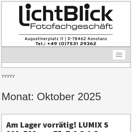
Skip
to
content
Toggle
naviga
YYYYY
Monat:
Oktober 2025
Am Lager vorrätig! LUMIX S