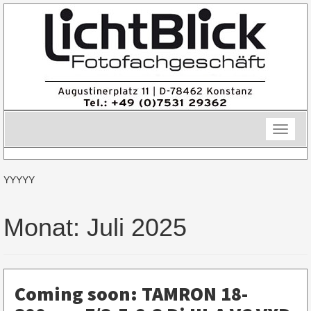
Skip
to
content
Toggle
naviga
YYYYY
Monat:
Juli 2025
Coming soon: TAMRON 18-