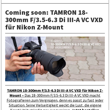
Coming soon: TAMRON 18-
300mm F/3.5-6.3 Di III-A VC VXD
für Nikon Z-Mount
TAMRON 18-300mm F/3.5-6.3 Di III-A VC VXD für Nikon Z-
Mount –
Das 18-300mm F/3.5-6.3 Di III-A VC VXD macht
Fotografieren zum Vergnügen, denn es passt zu fast jeder
Situation. Seine Vielseitigkeit weckt die Lust, die eigene