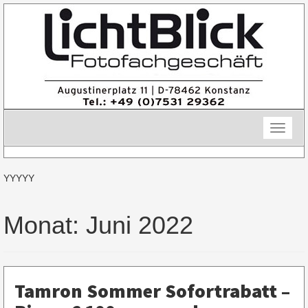
Skip
to
content
Toggle
naviga
YYYYY
Monat:
Juni 2022
Tamron Sommer Sofortrabatt –