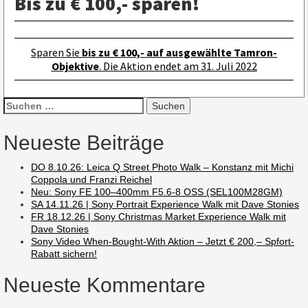
Bis zu € 100,- sparen!
Sparen Sie
bis zu € 100,- auf ausgewählte Tamron-
Objektive
. Die Aktion endet am 31. Juli 2022
Suchen
nach:
Neueste Beiträge
DO 8.10.26: Leica Q Street Photo Walk – Konstanz mit Michi
Coppola und Franzi Reichel
Neu: Sony FE 100–400mm F5.6-8 OSS (SEL100M28GM)
SA 14.11.26 | Sony Portrait Experience Walk mit Dave Stonies
FR 18.12.26 | Sony Christmas Market Experience Walk mit
Dave Stonies
Sony Video When-Bought-With Aktion – Jetzt € 200,– Spfort-
Rabatt sichern!
Neueste Kommentare