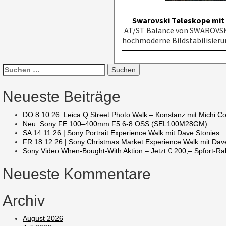
Swarovski Teleskope mit 
AT/ST Balance von SWAROVSKI 
hochmoderne Bildstabilisierun
Suchen
nach:
Neueste Beiträge
DO 8.10.26: Leica Q Street Photo Walk – Konstanz mit Michi C
Neu: Sony FE 100–400mm F5.6-8 OSS (SEL100M28GM)
SA 14.11.26 | Sony Portrait Experience Walk mit Dave Stonies
FR 18.12.26 | Sony Christmas Market Experience Walk mit Dav
Sony Video When-Bought-With Aktion – Jetzt € 200,– Spfort-Rab
Neueste Kommentare
Archiv
August 2026