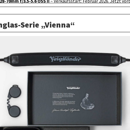
28-70mm f/3.5-5.6 OSS II
– Verkaufsstart: Februar 2026. Jetzt vor
nglas-Serie „Vienna“