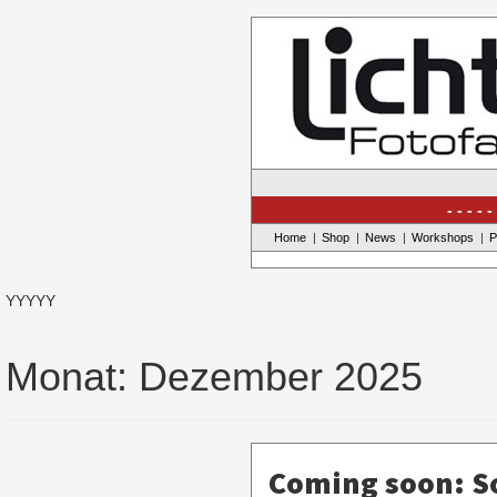
Skip
to
content
Home
Shop
News
Workshops
P
YYYYY
Monat:
Dezember 2025
Coming soon: So