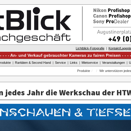
Lichtblick-Fotografie
Kontakt/Lagepl
An- und Verkauf gebrauchter Kameras zu fairen Preisen
rodukte
Raritäten & Second Hand
Service
Links
Mietservice
Veranstaltungen
U
Produkte
Wir unterstützen jed
n jedes Jahr die Werkschau der HT