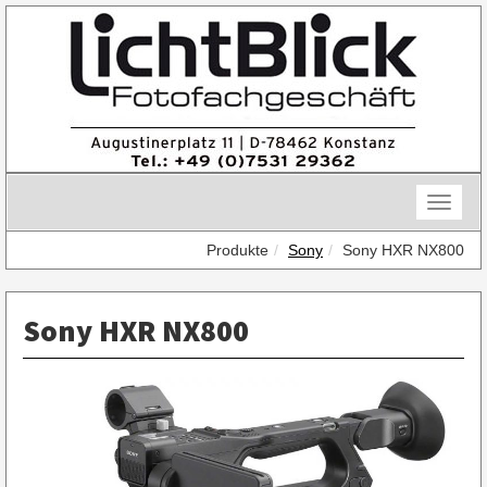
Skip
to
content
Toggle
naviga
Produkte
Sony
Sony HXR NX800
Sony HXR NX800