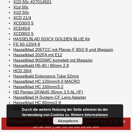
X1D 50c #27014501
X1d 50c
X1D 50c
XCD 21/4
XCD30/3,5
XCD45/4
XCD90/2,5
HASSELBLAD 503CX GOLDEN BLUE Kit
FE 60-120/4,8
Hasselblad 205TCC mit Planar-F 80/2,8 und Magazin
Hasselblad 202FA mit E12
Hasselblad 903SWC komplett mit Magazin
Hasselbald H5-40 / 80mm 2.8
HCD 28/4
Hasselbald Extensions Tube 52mm
Hasselblad HC 120mm/4.0 MACRO
Hasselblad HC 150mm/3.2
HD Pentax DFA645 35mm 3.5 AL (IF)
Hasselblad H-System-CF Lens Adapter
Hasselblad HC 80mm/2.8
X1D Body (Silber)
Durch die weitere Nutzung der Seite stimmst du der
Verwendung von Cookies zu.
Weitere Informationen
Akzeptieren
Öffnungszeiten: Mo - Fr: 09.30 bis 13.00 Uhr und von 14.00 bis
18.30 Uhr | Sa: 09.30 bis 14.00 Uhr