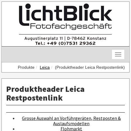
Skip
to
content
Toggle
naviga
Produkte
Leica
(Produktheader Leica Restpostenlink)
Produktheader Leica
Restpostenlink
Grosse Auswahl an Vorführgeräten, Restposten &
Auslaufsmodellen
Flohmarkt