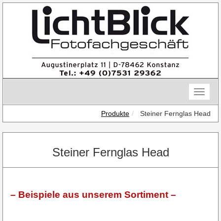
Skip
to
content
Toggle
naviga
Produkte
Steiner Fernglas Head
Steiner Fernglas Head
– Beispiele aus unserem Sortiment –