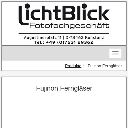
Skip
to
content
Toggle
naviga
Produkte
Fujinon Ferngläser
Fujinon Ferngläser