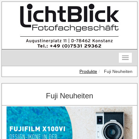
Skip
to
content
Toggle
naviga
Produkte
Fuji Neuheiten
Fuji Neuheiten