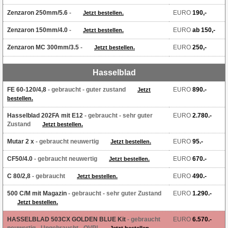
Zenzaron 250mm/5.6
-
EURO
190,-
Jetzt bestellen.
Zenzaron 150mm/4.0
-
EURO
ab 150,-
Jetzt bestellen.
Zenzaron MC 300mm/3.5
-
EURO
250,-
Jetzt bestellen.
Hasselblad
FE 60-120/4,8
- gebraucht
- guter zustand
EURO
890.-
Jetzt
bestellen.
Hasselblad 202FA mit E12
- gebraucht
- sehr guter
EURO
2.780.-
Zustand
Jetzt bestellen.
Mutar 2 x
- gebraucht neuwertig
EURO
95.-
Jetzt bestellen.
CF50/4.0
- gebraucht neuwertig
EURO
670.-
Jetzt bestellen.
C 80/2,8
- gebraucht
EURO
490.-
Jetzt bestellen.
500 C/M mit Magazin
- gebraucht
- sehr guter Zustand
EURO
1.290.-
Jetzt bestellen.
HASSELBLAD 503CX GOLDEN BLUE Kit
- gebraucht
EURO
6.570.-