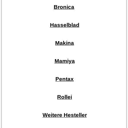
Bronica
Hasselblad
Makina
Mamiya
Pentax
Rollei
Weitere Hesteller