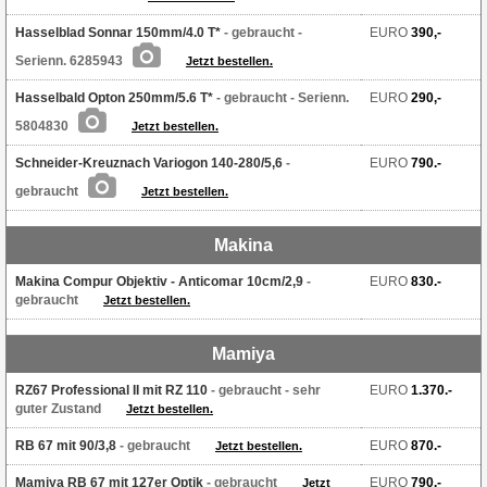
Hasselblad Sonnar 150mm/4.0 T*
- gebraucht
-
EURO
390,-
Serienn. 6285943
Jetzt bestellen.
Hasselbald Opton 250mm/5.6 T*
- gebraucht
- Serienn.
EURO
290,-
5804830
Jetzt bestellen.
Schneider-Kreuznach Variogon 140-280/5,6
-
EURO
790.-
gebraucht
Jetzt bestellen.
Makina
Makina Compur Objektiv - Anticomar 10cm/2,9
-
EURO
830.-
gebraucht
Jetzt bestellen.
Mamiya
RZ67 Professional II mit RZ 110
- gebraucht
- sehr
EURO
1.370.-
guter Zustand
Jetzt bestellen.
RB 67 mit 90/3,8
- gebraucht
EURO
870.-
Jetzt bestellen.
Mamiya RB 67 mit 127er Optik
- gebraucht
EURO
790.-
Jetzt