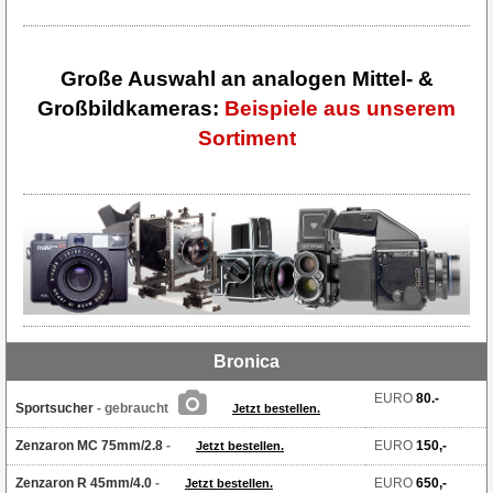
Große Auswahl an analogen Mittel- &
Großbildkameras:
Beispiele aus unserem
Sortiment
Bronica
EURO
80.-
Sportsucher
- gebraucht
Jetzt bestellen.
Zenzaron MC 75mm/2.8
-
EURO
150,-
Jetzt bestellen.
Zenzaron R 45mm/4.0
-
EURO
650,-
Jetzt bestellen.