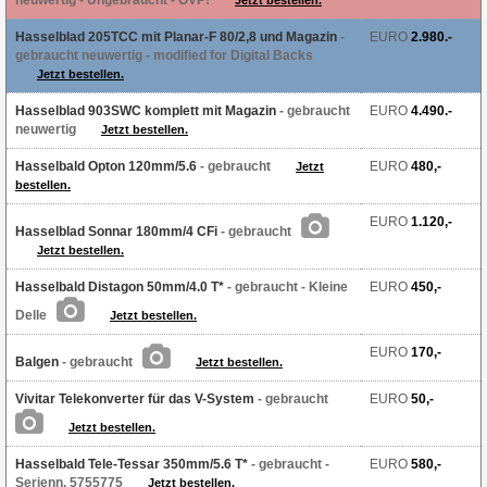
neuwertig
- Ungebraucht - OVP!
Jetzt bestellen.
Hasselblad 205TCC mit Planar-F 80/2,8 und Magazin
-
EURO
2.980.-
gebraucht neuwertig
- modified for Digital Backs
Jetzt bestellen.
Hasselblad 903SWC komplett mit Magazin
- gebraucht
EURO
4.490.-
neuwertig
Jetzt bestellen.
Hasselbald Opton 120mm/5.6
- gebraucht
EURO
480,-
Jetzt
bestellen.
EURO
1.120,-
Hasselblad Sonnar 180mm/4 CFi
- gebraucht
Jetzt bestellen.
Hasselbald Distagon 50mm/4.0 T*
- gebraucht
- Kleine
EURO
450,-
Delle
Jetzt bestellen.
EURO
170,-
Balgen
- gebraucht
Jetzt bestellen.
Vivitar Telekonverter für das V-System
- gebraucht
EURO
50,-
Jetzt bestellen.
Hasselbald Tele-Tessar 350mm/5.6 T*
- gebraucht
-
EURO
580,-
Serienn. 5755775
Jetzt bestellen.