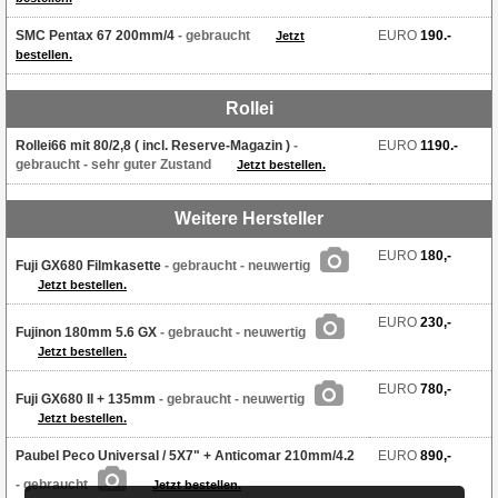
SMC Pentax 67 200mm/4
- gebraucht
EURO
190.-
Jetzt
bestellen.
Rollei
Rollei66 mit 80/2,8 ( incl. Reserve-Magazin )
-
EURO
1190.-
gebraucht
- sehr guter Zustand
Jetzt bestellen.
Weitere Hersteller
EURO
180,-
Fuji GX680 Filmkasette
- gebraucht
- neuwertig
Jetzt bestellen.
EURO
230,-
Fujinon 180mm 5.6 GX
- gebraucht
- neuwertig
Jetzt bestellen.
EURO
780,-
Fuji GX680 II + 135mm
- gebraucht
- neuwertig
Jetzt bestellen.
Paubel Peco Universal / 5X7" + Anticomar 210mm/4.2
EURO
890,-
- gebraucht
Jetzt bestellen.