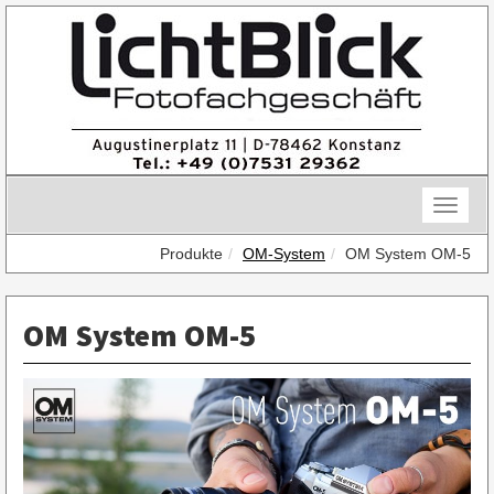
Skip
to
content
Toggle
naviga
Produkte
OM-System
OM System OM-5
OM System OM-5