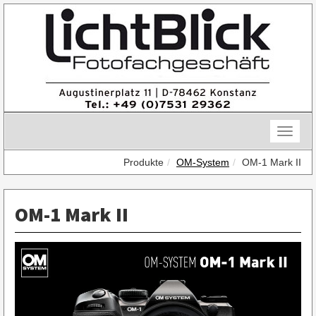
Skip
to
content
Toggle
naviga
Produkte
OM-System
OM-1 Mark II
OM-1 Mark II