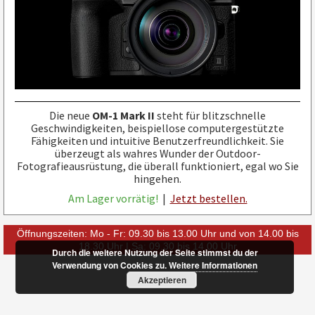
Die neue
OM-1 Mark II
steht für blitzschnelle
Geschwindigkeiten, beispiellose computergestützte
Fähigkeiten und intuitive Benutzerfreundlichkeit. Sie
überzeugt als wahres Wunder der Outdoor-
Fotografieausrüstung, die überall funktioniert, egal wo Sie
hingehen.
Am Lager vorrätig!
|
Jetzt bestellen.
Öffnungszeiten: Mo - Fr: 09.30 bis 13.00 Uhr und von 14.00 bis
18.30 Uhr | Sa: 09.30 bis 14.00 Uhr
Durch die weitere Nutzung der Seite stimmst du der
Verwendung von Cookies zu.
Weitere Informationen
Akzeptieren