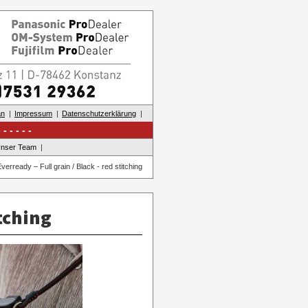
an
Impressum
Datenschutzerklärung
nser Team
erready – Full grain / Black - red stitching
itching