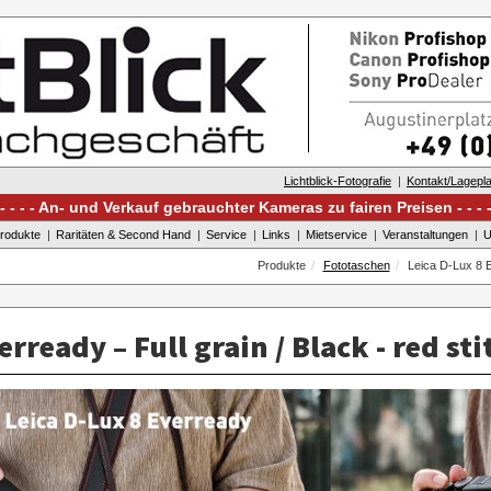
Lichtblick-Fotografie
Kontakt/Lagepl
An- und Verkauf gebrauchter Kameras zu fairen Preisen
rodukte
Raritäten & Second Hand
Service
Links
Mietservice
Veranstaltungen
U
Produkte
Fototaschen
Leica D-Lux 8 Ev
erready – Full grain / Black - red st