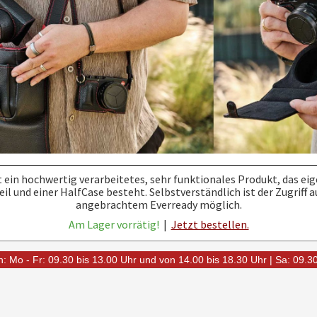
t ein hochwertig verarbeitetes, sehr funktionales Produkt, das eig
il und einer HalfCase besteht. Selbstverständlich ist der Zugriff a
angebrachtem Everready möglich.
Am Lager vorrätig!
|
Jetzt bestellen.
: Mo - Fr: 09.30 bis 13.00 Uhr und von 14.00 bis 18.30 Uhr | Sa: 09.3