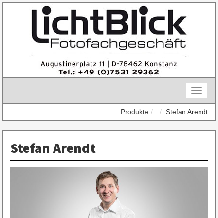
Skip
to
content
Toggle
naviga
Produkte
Stefan Arendt
Stefan Arendt