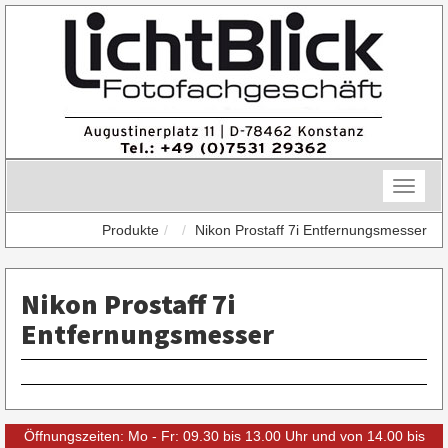
Skip
to
content
Toggle
naviga
Produkte
Nikon Prostaff 7i Entfernungsmesser
Nikon Prostaff 7i
Entfernungsmesser
Öffnungszeiten: Mo - Fr: 09.30 bis 13.00 Uhr und von 14.00 bis