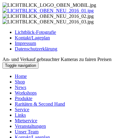
Skip
to
content
Lichtblick-Fotografie
Kontakt/Lageplan
Impressum
Datenschutzerklärung
An- und Verkauf gebrauchter Kameras zu fairen Preisen
Toggle navigation
Home
Shop
News
Workshops
Produkte
Raritäten & Second Hand
Service
Links
Mietservice
Veranstaltungen
Unser Team
Kontakt/Lageplan