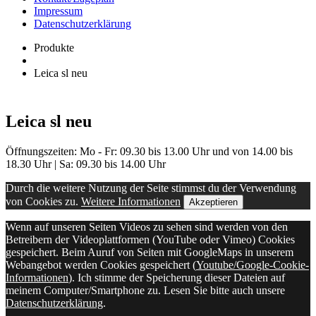
Impressum
Datenschutzerklärung
Produkte
Leica sl neu
Leica sl neu
Öffnungszeiten: Mo - Fr: 09.30 bis 13.00 Uhr und von 14.00 bis
18.30 Uhr | Sa: 09.30 bis 14.00 Uhr
Durch die weitere Nutzung der Seite stimmst du der Verwendung
von Cookies zu.
Weitere Informationen
Akzeptieren
Wenn auf unseren Seiten Videos zu sehen sind werden von den
Betreibern der Videoplattformen (YouTube oder Vimeo) Cookies
gespeichert. Beim Auruf von Seiten mit GoogleMaps in unserem
Webangebot werden Cookies gespeichert (
Youtube/Google-Cookie-
Informationen
). Ich stimme der Speicherung dieser Dateien auf
meinem Computer/Smartphone zu. Lesen Sie bitte auch unsere
Datenschutzerklärung
.