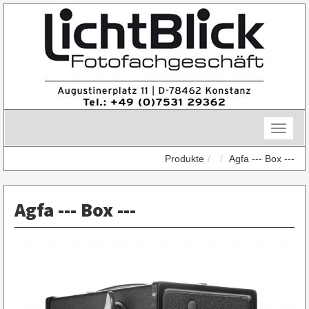
Skip
to
content
Toggle
naviga
Produkte
Agfa --- Box ---
Agfa --- Box ---