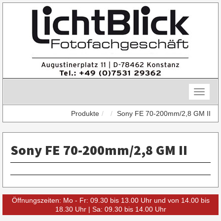
Skip
to
content
Toggle
naviga
Produkte
Sony FE 70-200mm/2,8 GM II
Sony FE 70-200mm/2,8 GM II
Öffnungszeiten: Mo - Fr: 09.30 bis 13.00 Uhr und von 14.00 bis
18.30 Uhr | Sa: 09.30 bis 14.00 Uhr