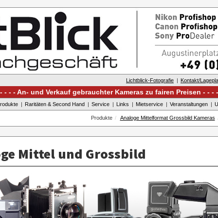
Lichtblick-Fotografie
Kontakt/Lagepl
An- und Verkauf gebrauchter Kameras zu fairen Preisen
rodukte
Raritäten & Second Hand
Service
Links
Mietservice
Veranstaltungen
U
Produkte
Analoge Mittelformat Grossbild Kameras
ge Mittel und Grossbild