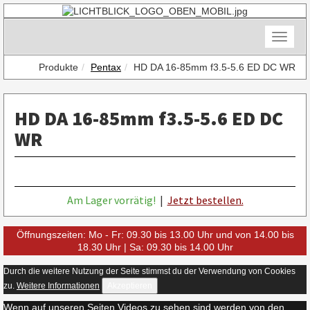
Skip
to
content
Toggle
naviga
Produkte
Pentax
HD DA 16-85mm f3.5-5.6 ED DC WR
HD DA 16-85mm f3.5-5.6 ED DC
WR
Am Lager vorrätig!
|
Jetzt bestellen.
Öffnungszeiten: Mo - Fr: 09.30 bis 13.00 Uhr und von 14.00 bis
18.30 Uhr | Sa: 09.30 bis 14.00 Uhr
Durch die weitere Nutzung der Seite stimmst du der Verwendung von Cookies
zu.
Weitere Informationen
Akzeptieren
Wenn auf unseren Seiten Videos zu sehen sind werden von den