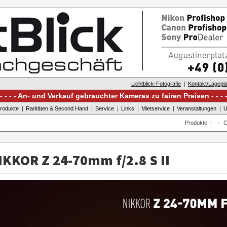
Lichtblick-Fotografie
Kontakt/Lagepl
An- und Verkauf gebrauchter Kameras zu fairen Preisen
rodukte
Raritäten & Second Hand
Service
Links
Mietservice
Veranstaltungen
U
Produkte
C
KKOR Z 24-70mm f/2.8 S II