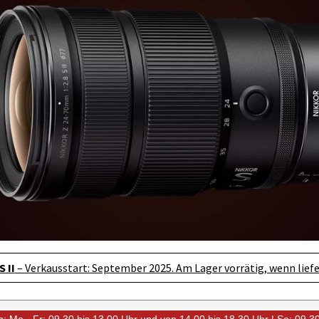
 II
– Verkausstart: September 2025. Am Lager vorrätig, wenn liefe