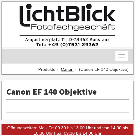
Skip
to
content
Toggle
naviga
Produkte
Canon
(Canon EF 140 Objektive)
Canon EF 140 Objektive
Öffnungszeiten: Mo - Fr: 09.30 bis 13.00 Uhr und von 14.00 bis
18.30 Uhr | Sa: 09.30 bis 14.00 Uhr