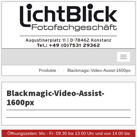
Skip
to
content
Toggle
naviga
Produkte
Blackmagic-Video-Assist-1600px
Blackmagic-Video-Assist-
1600px
Öffnungszeiten: Mo - Fr: 09.30 bis 13.00 Uhr und von 14.00 bis