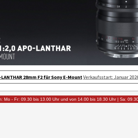
O-LANTHAR 28mm F2 für Sony E-Mount
Verkaufsstart: Januar 202
: Mo - Fr: 09.30 bis 13.00 Uhr und von 14.00 bis 18.30 Uhr | Sa: 09.3