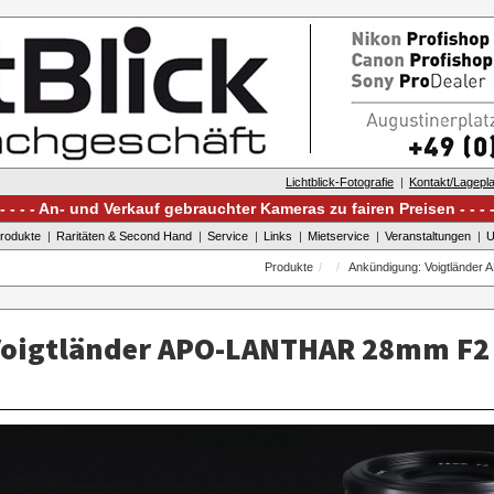
Lichtblick-Fotografie
Kontakt/Lagepl
An- und Verkauf gebrauchter Kameras zu fairen Preisen
rodukte
Raritäten & Second Hand
Service
Links
Mietservice
Veranstaltungen
U
Produkte
Ankündigung: Voigtlände
oigtländer APO-LANTHAR 28mm F2 