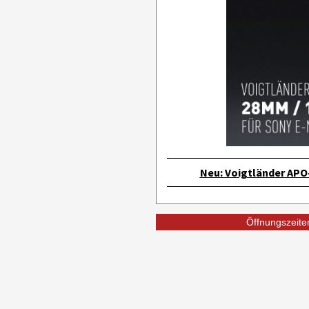
Neu: Voigtländer AP
Öffnungszeiten