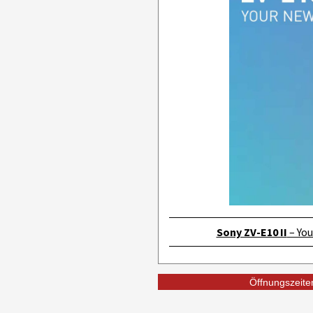
Sony ZV-E10 II
– You
Öffnungszeiten