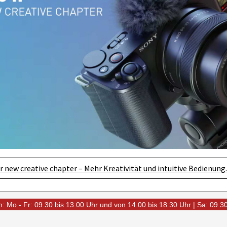
r new creative chapter – Mehr Kreativität und intuitive Bedienung.
: Mo - Fr: 09.30 bis 13.00 Uhr und von 14.00 bis 18.30 Uhr | Sa: 09.3