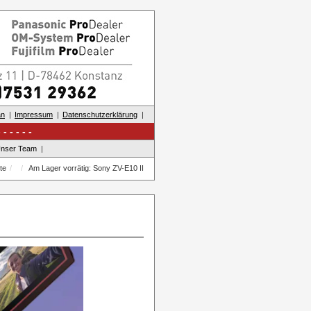
an
Impressum
Datenschutzerklärung
nser Team
te
Am Lager vorrätig: Sony ZV-E10 II