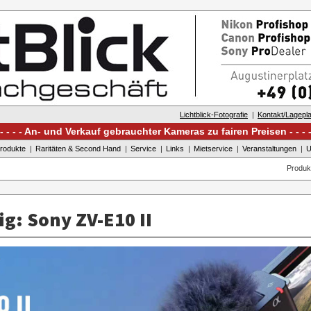
Lichtblick-Fotografie
Kontakt/Lagepl
An- und Verkauf gebrauchter Kameras zu fairen Preisen
rodukte
Raritäten & Second Hand
Service
Links
Mietservice
Veranstaltungen
U
Produk
g: Sony ZV-E10 II