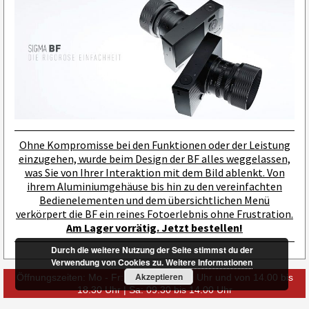
Ohne Kompromisse bei den Funktionen oder der Leistung
einzugehen, wurde beim Design der BF alles weggelassen,
was Sie von Ihrer Interaktion mit dem Bild ablenkt. Von
ihrem Aluminiumgehäuse bis hin zu den vereinfachten
Bedienelementen und dem übersichtlichen Menü
verkörpert die BF ein reines Fotoerlebnis ohne Frustration.
Am Lager vorrätig. Jetzt bestellen!
Durch die weitere Nutzung der Seite stimmst du der
Verwendung von Cookies zu.
Weitere Informationen
Akzeptieren
Öffnungszeiten: Mo - Fr: 09.30 bis 13.00 Uhr und von 14.00 bis
18.30 Uhr | Sa: 09.30 bis 14.00 Uhr