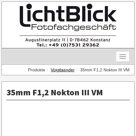
Skip
to
content
Toggle
naviga
Produkte
Voigtlaender
35mm F1,2 Nokton III VM
35mm F1,2 Nokton III VM